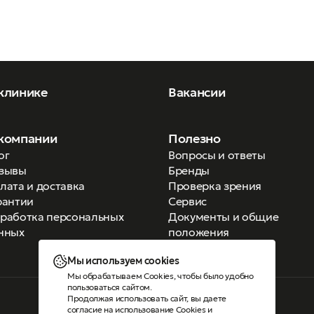
клинике
Вакансии
компании
Полезно
ог
Вопросы и ответы
зывы
Бренды
лата и доставка
Проверка зрения
рантии
Сервис
работка персональных
Документы и общие
нных
положения
Мы используем cookies
Мы обрабатываем Cookies, чтобы было удобно
пользоваться сайтом.
Продолжая использовать сайт, вы даете
Версия для слабовидящих
согласие на использование Cookies
и