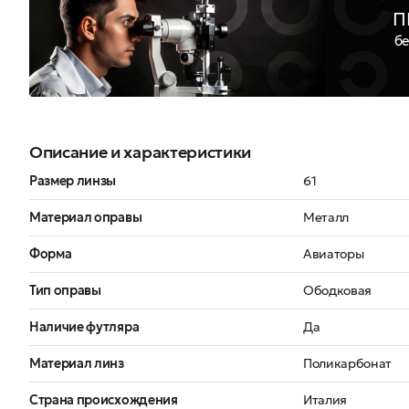
П
бе
Описание и характеристики
Размер линзы
61
Материал оправы
Металл
Форма
Авиаторы
Тип оправы
Ободковая
Наличие футляра
Да
Материал линз
Поликарбонат
Страна происхождения
Италия