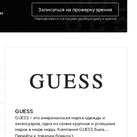
Записаться на проверку зрения
ем
Перезвоним и согласуем удобную дату и время
GUESS
GUESS – это американская марка одежды и
аксессуаров, одна из самых крупных и успешных
марок в мире моды. Компания GUESS была
основана в 1981 г. братьями Marciano.
Бренд Guess сочетает роскошь и
Перейти к товарам бренда