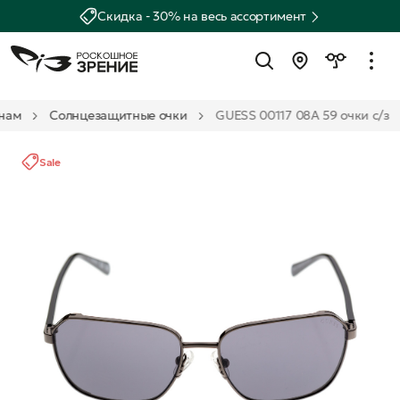
Скидка - 30% на весь ассортимент
нам
Солнцезащитные очки
GUESS 00117 08A 59 очки с/з
Sale