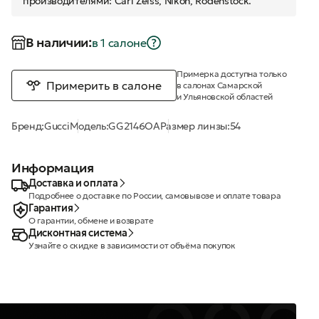
производителями: Carl Zeiss, Nikon, Rodenstock.
В наличии:
в 1 салонe
Примерка доступна только
Примерить в салоне
в салонах Самарской
и Ульяновской областей
Бренд:
Gucci
Модель:
GG2146OA
Размер линзы:
54
Информация
Доставка и оплата
Подробнее о доставке по России, самовывозе и оплате товара
Гарантия
О гарантии, обмене и возврате
Дисконтная система
Узнайте о скидке в зависимости от объёма покупок