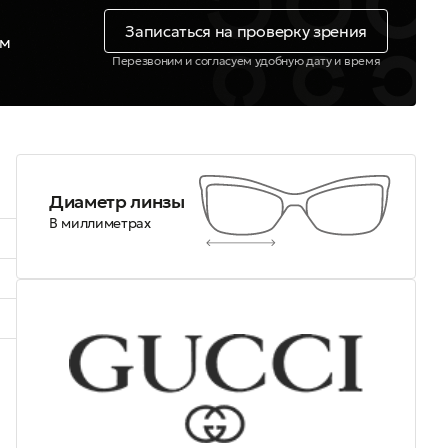
Записаться на проверку зрения
ем
Перезвоним и согласуем удобную дату и время
Диаметр линзы
В миллиметрах