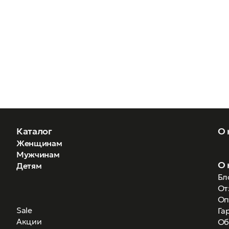
Каталог
О 
Женщинам
Мужчинам
О 
Детям
Бл
От
Оп
Sale
Га
Акции
Об