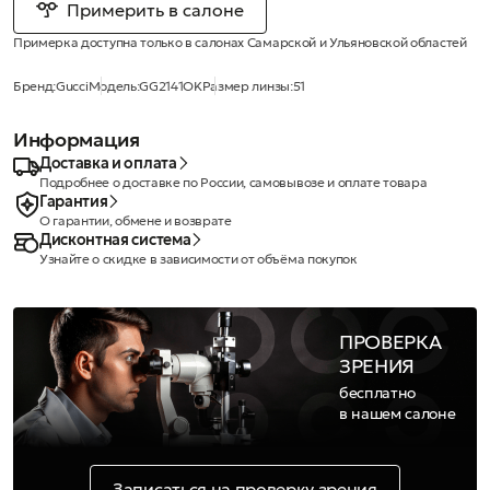
Примерить в салоне
Примерка доступна только в салонах Самарской и Ульяновской областей
Бренд:
Gucci
Модель:
GG2141OK
Размер линзы:
51
Информация
Доставка и оплата
Подробнее о доставке по России, самовывозе и оплате товара
Гарантия
О гарантии, обмене и возврате
Дисконтная система
Узнайте о скидке в зависимости от объёма покупок
ПРОВЕРКА
ЗРЕНИЯ
бесплатно
в нашем салоне
Записаться на проверку зрения