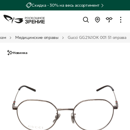
Скидка - 30% на весь ассортимент
нам
Медицинские оправы
Gucci GG2141OK 001 51 оправа
Новинка