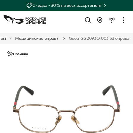
Скидка - 30% на весь ассортимент
нам
Медицинские оправы
Gucci GG2093O 003 53 оправа
Новинка