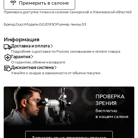
Примерить в салоне
Примерка доступна только в салонах Самарской и Ульяновской областей
Бренд:
Gucci
Модель:
GG2093O
Размер линзы:
53
Информация
Доставка и оплата
Подробнее о доставке по России, самовывозе и оплате товара
Гарантия
О гарантии, обмене и возврате
Дисконтная система
Узнайте о скидке в зависимости от объёма покупок
ПРОВЕРКА
ЗРЕНИЯ
бесплатно
в нашем салоне
Записаться на проверку зрения