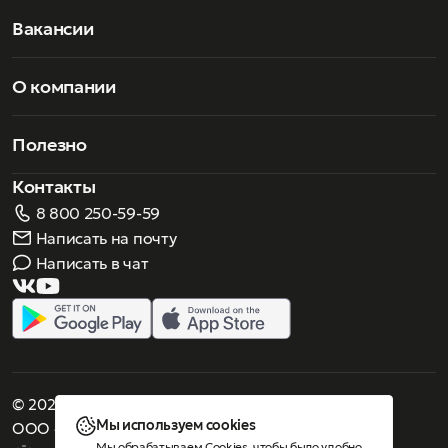
открытия магазинов в Милане и Нью-Йорке, Gucci
начинает позиционировать себя по всему миру как
Вакансии
символ современной роскоши. Аксессуары Gucci быстро
завоевали популярность благодаря дизайну, ставшего
легендой, дошедшей до наших дней.
О компании
Полезно
Контакты
8 800 250-59-59
Написать на почту
Написать в чат
© 2026 Роскошное зрение. Все права защищены
Мы используем cookies
ООО «Люнеттес-оптика»
Мы обрабатываем Cookies, чтобы было удобно