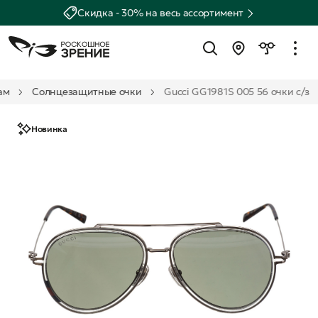
Скидка - 30% на весь ассортимент
ам
Солнцезащитные очки
Gucci GG1981S 005 56 очки с/з
Новинка