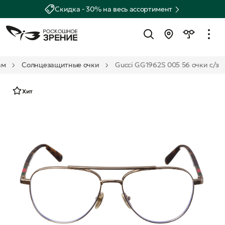
Скидка - 30% на весь ассортимент
ам
Солнцезащитные очки
Gucci GG1962S 005 56 очки с/з
Хит