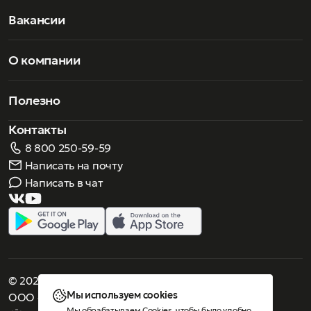
открытия магазинов в Милане и Нью-Йорке, Gucci
начинает позиционировать себя по всему миру как
Вакансии
символ современной роскоши. Аксессуары Gucci быстро
завоевали популярность благодаря дизайну, ставшего
легендой, дошедшей до наших дней.
О компании
Полезно
Контакты
8 800 250-59-59
Написать на почту
Написать в чат
© 2026 Роскошное зрение. Все права защищены
Мы используем cookies
ООО «Люнеттес-оптика»
Мы обрабатываем Cookies, чтобы было удобно