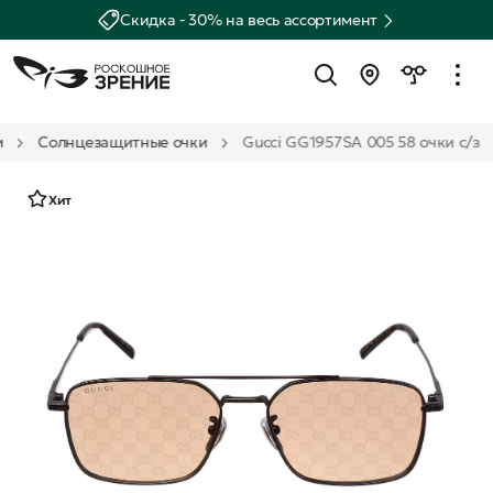
Скидка - 30% на весь ассортимент
м
Солнцезащитные очки
Gucci GG1957SA 005 58 очки с/з
Хит