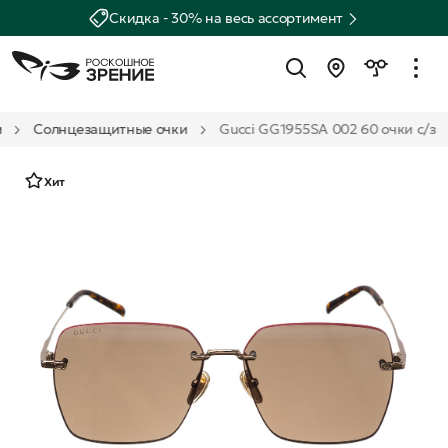
Скидка - 30% на весь ассортимент
м
Солнцезащитные очки
Gucci GG1955SA 002 60 очки с/з
Хит