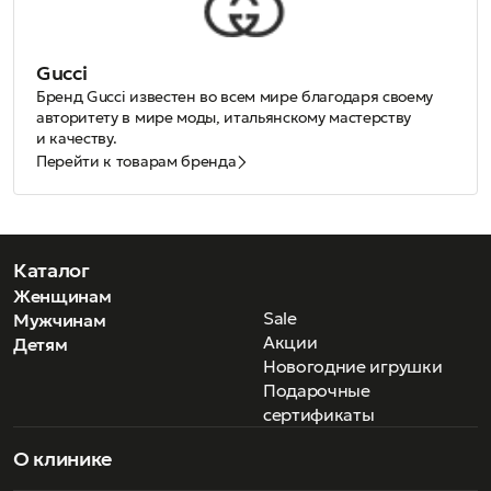
Gucci
Бренд Gucci известен во всем мире благодаря своему
авторитету в мире моды, итальянскому мастерству
и качеству.
В 1921 году Гуччио Гуччи основал небольшую компанию
Перейти к товарам бренда
по производству изделий из кожи и открыл крошеный
магазинчик с чемоданами в своей родной Флоренции.
Хотя его видение бренда было вдохновлено Лондоном
и его изысканными манерами английского высшего
общества, которые он наблюдал, когда работал в отеле
Каталог
Savoy, его мечтой по возвращении в Италию было
Женщинам
объединить этот лоск и отменный стиль с уникальными
Sale
Мужчинам
навыками родной страны. В частности, с отменным
Акции
Детям
мастерством местных тосканских ремесленников.
Новогодние игрушки
За каких-то несколько лет бренд завоевал
ошеломляющий успех и такой внушительный список
Подарочные
клиентов, что они стремились провести свой отпуск
сертификаты
именно во Флоренции, чтобы успеть купить коллекции
сумок, чемоданов, перчаток, туфель и ремней Gucci,
О клинике
вдохновленных стилем конного спорта. C момента