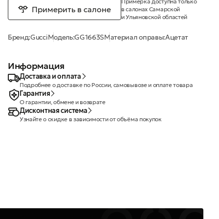
Примерка доступна только
Примерить в салоне
в салонах Самарской
и Ульяновской областей
Бренд:
Gucci
Модель:
GG1663S
Материал оправы:
Ацетат
Информация
Доставка и оплата
Подробнее о доставке по России, самовывозе и оплате товара
Гарантия
О гарантии, обмене и возврате
Дисконтная система
Узнайте о скидке в зависимости от объёма покупок