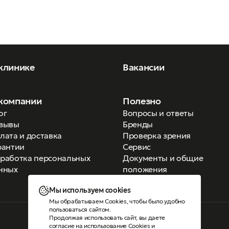
клинике
Вакансии
компании
Полезно
ог
Вопросы и ответы
зывы
Бренды
лата и доставка
Проверка зрения
рантии
Сервис
работка персональных
Документы и общие
нных
положения
Мы используем cookies
Мы обрабатываем Cookies, чтобы было удобно
пользоваться сайтом.
Продолжая использовать сайт, вы даете
Версия для слабовидящих
согласие на использование Cookies
и