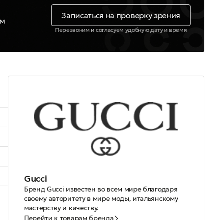
Записаться на проверку зрения
ем
Перезвоним и согласуем удобную дату и время
Gucci
Бренд Gucci известен во всем мире благодаря
своему авторитету в мире моды, итальянскому
мастерству и качеству.
В 1921 году Гуччио Гуччи основал небольшую
Перейти к товарам бренда