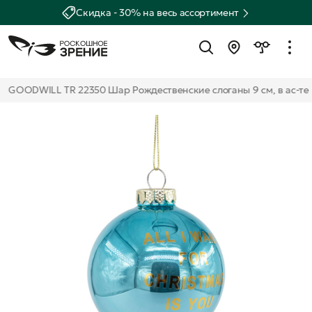
Скидка - 30% на весь ассортимент
GOODWILL TR 22350 Шар Рождественские слоганы 9 см, в ас-те