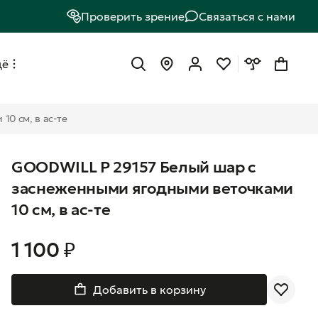
Проверить зрение
Связаться с нами
щё
0 см, в ас-те
GOODWILL P 29157 Белый шар с
заснеженными ягодными веточками
10 см, в ас-те
1 100 ₽
Добавить в корзину