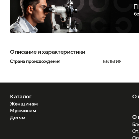
П
бе
Описание и характеристики
Страна происхождения
БЕЛЬГИЯ
Каталог
О 
Женщинам
Мужчинам
О 
Детям
Бл
От
Оп