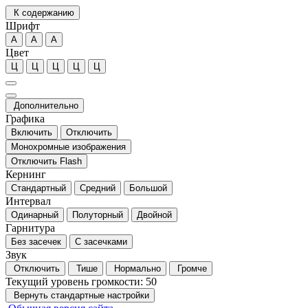
К содержанию
Шрифт
А
А
А
Цвет
Ц
Ц
Ц
Ц
Ц
Дополнительно
Графика
Включить
Отключить
Монохромные изображения
Отключить Flash
Кернинг
Стандартный
Средний
Большой
Интервал
Одинарный
Полуторный
Двойной
Гарнитура
Без засечек
С засечками
Звук
Отключить
Тише
Нормально
Громче
Текущий уровень громкости:
50
Вернуть стандартные настройки