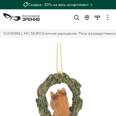
Скидка - 30% на весь ассортимент
GOODWILL MC 38290 Елочное украшение "Лиса в рождественско