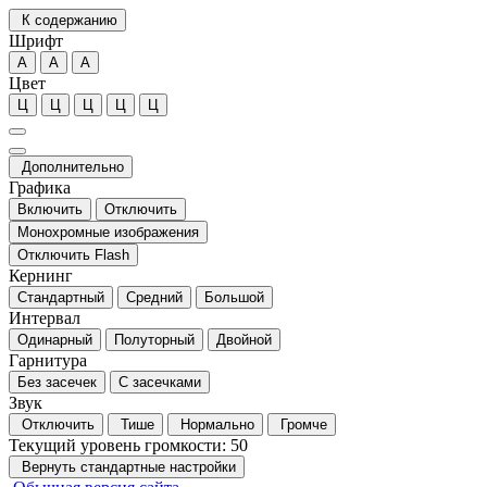
К содержанию
Шрифт
А
А
А
Цвет
Ц
Ц
Ц
Ц
Ц
Дополнительно
Графика
Включить
Отключить
Монохромные изображения
Отключить Flash
Кернинг
Стандартный
Средний
Большой
Интервал
Одинарный
Полуторный
Двойной
Гарнитура
Без засечек
С засечками
Звук
Отключить
Тише
Нормально
Громче
Текущий уровень громкости:
50
Вернуть стандартные настройки