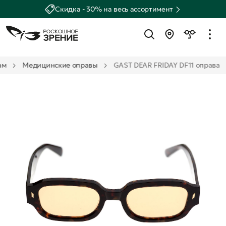
Скидка - 30% на весь ассортимент
ам
Медицинские оправы
GAST DEAR FRIDAY DF11 оправа