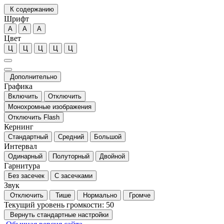
К содержанию
Шрифт
А
А
А
Цвет
Ц
Ц
Ц
Ц
Ц
Дополнительно
Графика
Включить
Отключить
Монохромные изображения
Отключить Flash
Кернинг
Стандартный
Средний
Большой
Интервал
Одинарный
Полуторный
Двойной
Гарнитура
Без засечек
С засечками
Звук
Отключить
Тише
Нормально
Громче
Текущий уровень громкости:
50
Вернуть стандартные настройки