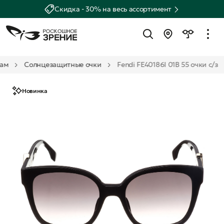
Скидка - 30% на весь ассортимент
ам
Солнцезащитные очки
Fendi FE40186I 01B 55 очки с/з
Новинка