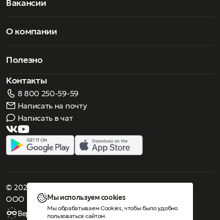
Вакансии
О компании
Полезно
Контакты
8 800 250-59-59
Написать на почту
Написать в чат
© 2026 Роскошное зрение. Все права защищены
Мы используем cookies
ООО «Люнеттес-оптика»
Мы обрабатываем Cookies, чтобы было удобно
Версия для слабовидящих
пользоваться сайтом.