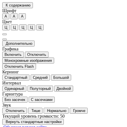
К содержанию
Шрифт
А
А
А
Цвет
Ц
Ц
Ц
Ц
Ц
Дополнительно
Графика
Включить
Отключить
Монохромные изображения
Отключить Flash
Кернинг
Стандартный
Средний
Большой
Интервал
Одинарный
Полуторный
Двойной
Гарнитура
Без засечек
С засечками
Звук
Отключить
Тише
Нормально
Громче
Текущий уровень громкости:
50
Вернуть стандартные настройки