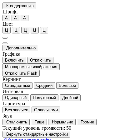
К содержанию
Шрифт
А
А
А
Цвет
Ц
Ц
Ц
Ц
Ц
Дополнительно
Графика
Включить
Отключить
Монохромные изображения
Отключить Flash
Кернинг
Стандартный
Средний
Большой
Интервал
Одинарный
Полуторный
Двойной
Гарнитура
Без засечек
С засечками
Звук
Отключить
Тише
Нормально
Громче
Текущий уровень громкости:
50
Вернуть стандартные настройки