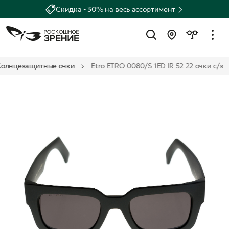
Скидка - 30% на весь ассортимент
Солнцезащитные очки
Etro ETRO 0080/S 1ED IR 52 22 очки с/з