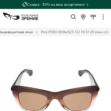
Скидка - 30% на весь ассортимент
лнцезащитные очки
Etro ETRO 0004/G/S 12J 70 51 23 очки с/з