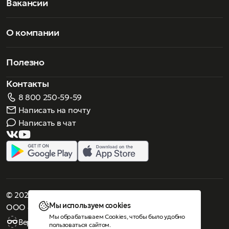
Вакансии
О компании
Полезно
Контакты
8 800 250-59-59
Написать на почту
Написать в чат
© 2026 Роскошное зрение. Все права защищены
Мы используем cookies
ООО «Люнеттес-оптика»
Мы обрабатываем Cookies, чтобы было удобно
Версия для слабовидящих
пользоваться сайтом.