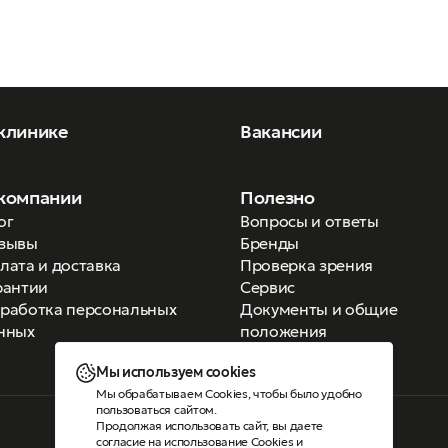
клинике
Вакансии
компании
Полезно
ог
Вопросы и ответы
зывы
Бренды
лата и доставка
Проверка зрения
рантии
Сервис
работка персональных
Документы и общие
нных
положения
Мы используем cookies
Мы обрабатываем Cookies, чтобы было удобно
пользоваться сайтом.
Продолжая использовать сайт, вы даете
Версия для слабовидящих
согласие на использование Cookies
и