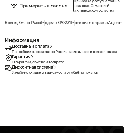
Примерка доступна только
Примерить в салоне
в салонах Самарской
и Ульяновской областей
Бренд:
Emilio Pucci
Модель:
EP0231
Материал оправы:
Ацетат
Информация
Доставка и оплата
Подробнее о доставке по России, самовывозе и оплате товара
Гарантия
О гарантии, обмене и возврате
Дисконтная система
Узнайте о скидке в зависимости от объёма покупок