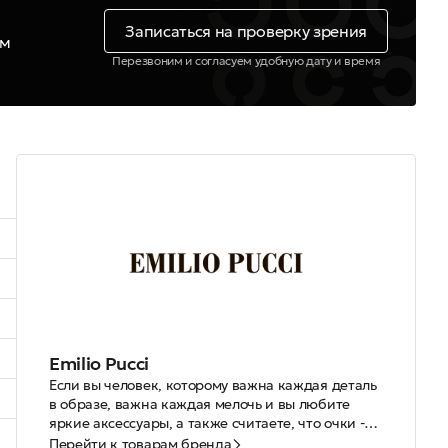
Записаться на проверку зрения
ем
Перезвоним и согласуем удобную дату и время
Emilio Pucci
Если вы человек, которому важна каждая деталь
в образе, важна каждая мелочь и вы любите
яркие аксессуары, а также считаете, что очки -
это неотъемлемая часть образа, то эта статья
Перейти к товарам бренда