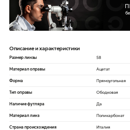
П
бе
Описание и характеристики
Размер линзы
58
Материал оправы
Ацетат
Форма
Прямоугольная
Тип оправы
Ободковая
Наличие футляра
Да
Материал линз
Поликарбонат
Страна происхождения
Италия