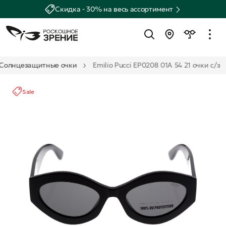
Скидка - 30% на весь ассортимент
Солнцезащитные очки
Emilio Pucci EP0208 01A 54 21 очки с/з
Sale