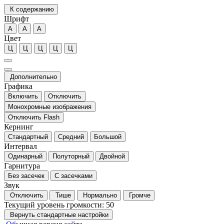
К содержанию
Шрифт
А
А
А
Цвет
Ц
Ц
Ц
Ц
Ц
Дополнительно
Графика
Включить
Отключить
Монохромные изображения
Отключить Flash
Кернинг
Стандартный
Средний
Большой
Интервал
Одинарный
Полуторный
Двойной
Гарнитура
Без засечек
С засечками
Звук
Отключить
Тише
Нормально
Громче
Текущий уровень громкости:
50
Вернуть стандартные настройки