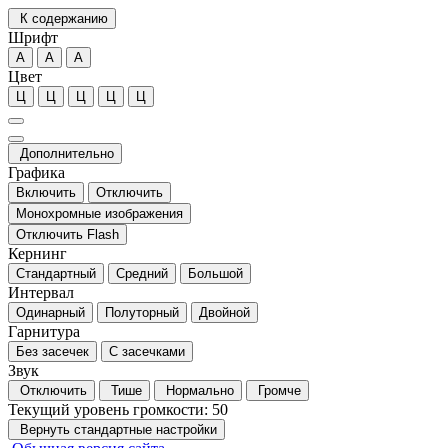
К содержанию
Шрифт
А
А
А
Цвет
Ц
Ц
Ц
Ц
Ц
Дополнительно
Графика
Включить
Отключить
Монохромные изображения
Отключить Flash
Кернинг
Стандартный
Средний
Большой
Интервал
Одинарный
Полуторный
Двойной
Гарнитура
Без засечек
С засечками
Звук
Отключить
Тише
Нормально
Громче
Текущий уровень громкости:
50
Вернуть стандартные настройки