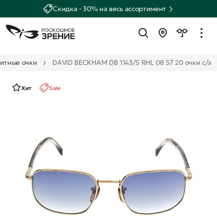
Скидка - 30% на весь ассортимент
итные очки
DAVID BECKHAM DB 1143/S RHL 08 57 20 очки с/з
Хит
Sale