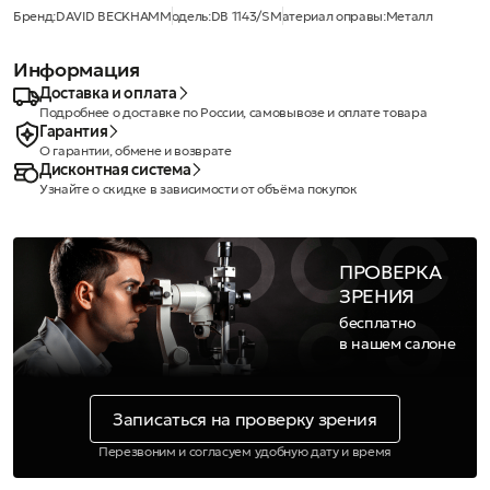
Бренд:
DAVID BECKHAM
Модель:
DB 1143/S
Материал оправы:
Металл
Информация
Доставка и оплата
Подробнее о доставке по России, самовывозе и оплате товара
Гарантия
О гарантии, обмене и возврате
Дисконтная система
Узнайте о скидке в зависимости от объёма покупок
ПРОВЕРКА
ЗРЕНИЯ
бесплатно
в нашем салоне
Записаться на проверку зрения
Перезвоним и согласуем удобную дату и время