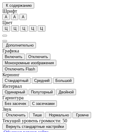
К содержанию
Шрифт
А
А
А
Цвет
Ц
Ц
Ц
Ц
Ц
Дополнительно
Графика
Включить
Отключить
Монохромные изображения
Отключить Flash
Кернинг
Стандартный
Средний
Большой
Интервал
Одинарный
Полуторный
Двойной
Гарнитура
Без засечек
С засечками
Звук
Отключить
Тише
Нормально
Громче
Текущий уровень громкости:
50
Вернуть стандартные настройки