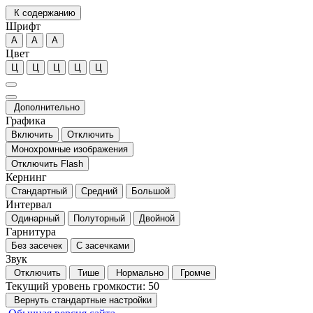
К содержанию
Шрифт
А
А
А
Цвет
Ц
Ц
Ц
Ц
Ц
Дополнительно
Графика
Включить
Отключить
Монохромные изображения
Отключить Flash
Кернинг
Стандартный
Средний
Большой
Интервал
Одинарный
Полуторный
Двойной
Гарнитура
Без засечек
С засечками
Звук
Отключить
Тише
Нормально
Громче
Текущий уровень громкости:
50
Вернуть стандартные настройки