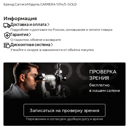
Бренд:
Carrera
Модель:
CARRERA 1014/S GOLD
Информация
Доставка и оплата
Подробнее о доставке по России, самовывозе и оплате товара
Гарантия
О гарантии, обмене и возврате
Дисконтная система
Узнайте о скидке в зависимости от объёма покупок
ПРОВЕРКА
ЗРЕНИЯ
бесплатно
в нашем салоне
Записаться на проверку зрения
Перезвоним и согласуем удобную дату и время