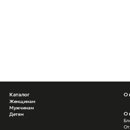
Каталог
О 
Женщинам
Мужчинам
О 
Детям
Бл
От