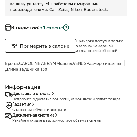
вашему рецепту. Мы работаем с мировыми
производителями: Carl Zeiss, Nikon, Rodenstock.
В наличии:
в 1 салонe
Примерка доступна только
Примерить в салоне
в салонах Самарской
и Ульяновской областей
Бренд:
CAROLINE ABRAM
Модель:
VENUS
Размер линзы:
53
Длина заушника:
138
Информация
Доставка и оплата
Подробнее о доставке по России, самовывозе и оплате товара
Гарантия
О гарантии, обмене и возврате
Дисконтная система
Узнайте о скидке в зависимости от объёма покупок