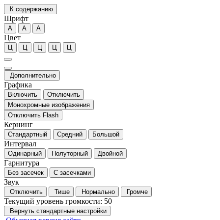
К содержанию
Шрифт
А
А
А
Цвет
Ц
Ц
Ц
Ц
Ц
Дополнительно
Графика
Включить
Отключить
Монохромные изображения
Отключить Flash
Кернинг
Стандартный
Средний
Большой
Интервал
Одинарный
Полуторный
Двойной
Гарнитура
Без засечек
С засечками
Звук
Отключить
Тише
Нормально
Громче
Текущий уровень громкости:
50
Вернуть стандартные настройки