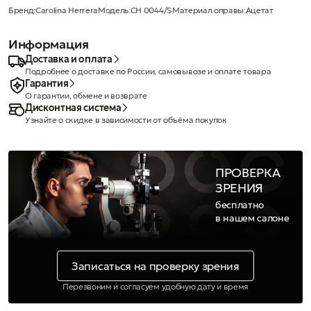
Бренд:
Carolina Herrera
Модель:
CH 0044/S
Материал оправы:
Ацетат
Информация
Доставка и оплата
Подробнее о доставке по России, самовывозе и оплате товара
Гарантия
О гарантии, обмене и возврате
Дисконтная система
Узнайте о скидке в зависимости от объёма покупок
ПРОВЕРКА
ЗРЕНИЯ
бесплатно
в нашем салоне
Записаться на проверку зрения
Перезвоним и согласуем удобную дату и время