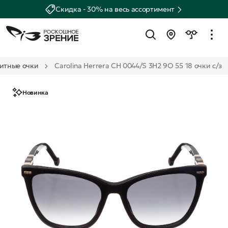
Скидка - 30% на весь ассортимент
итные очки
Carolina Herrera CH 0044/S 3H2 9O 55 18 очки с/з
Новинка