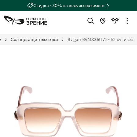
Скидка - 30% на весь ассортимент
м
Солнцезащитные очки
Bvlgari BV40006I 72F 52 очки с/з