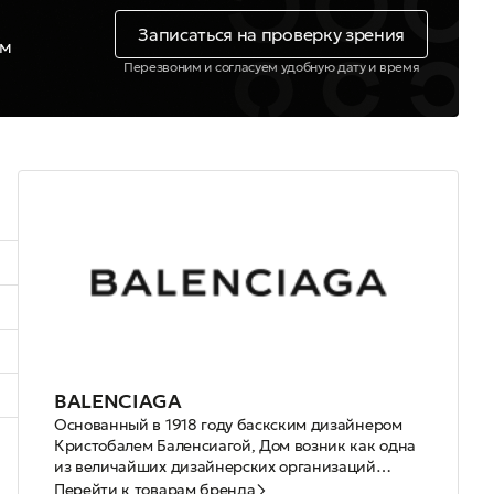
Записаться на проверку зрения
ем
Перезвоним и согласуем удобную дату и время
BALENCIAGA
Основанный в 1918 году баскским дизайнером
Кристобалем Баленсиагой, Дом возник как одна
из величайших дизайнерских организаций
первых десятилетий ХХ века и восстал из пепла
Бренд Balenciaga также узнаваем и по моделям
Перейти к товарам бренда