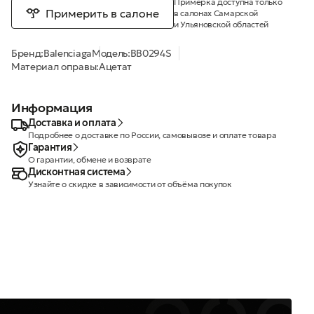
Примерка доступна только
Примерить в салоне
в салонах Самарской
и Ульяновской областей
Бренд:
Balenciaga
Модель:
BB0294S
Материал оправы:
Ацетат
Информация
Доставка и оплата
Подробнее о доставке по России, самовывозе и оплате товара
Гарантия
О гарантии, обмене и возврате
Дисконтная система
Узнайте о скидке в зависимости от объёма покупок