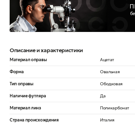
П
бе
Описание и характеристики
Материал оправы
Ацетат
Форма
Овальная
Тип оправы
Ободковая
Наличие футляра
Да
Материал линз
Поликарбонат
Страна происхождения
Италия