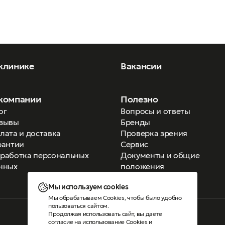
клинике
Вакансии
компании
Полезно
ог
Вопросы и ответы
зывы
Бренды
лата и доставка
Проверка зрения
рантии
Сервис
работка персональных
Документы и общие
нных
положения
Мы используем cookies
Мы обрабатываем Cookies, чтобы было удобно
пользоваться сайтом.
Продолжая использовать сайт, вы даете
Версия для слабовидящих
согласие на использование Cookies
и