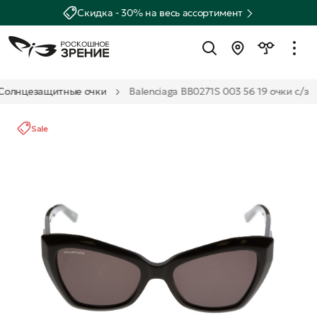
Скидка - 30% на весь ассортимент
Солнцезащитные очки
Balenciaga BB0271S 003 56 19 очки с/з
Sale