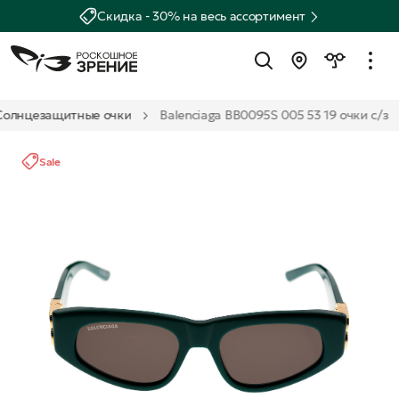
Скидка - 30% на весь ассортимент
Солнцезащитные очки
Balenciaga BB0095S 005 53 19 очки с/з
Sale