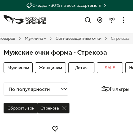
Скидка - 30% на весь ассортимент
товаров
Мужчинам
Солнцезащитные очки
Стрекоза
Мужские очки форма - Стрекоза
Мужчинам
Женщинам
Детям
SALE
Н
Фильтры
Сбросить все
Стрекоза