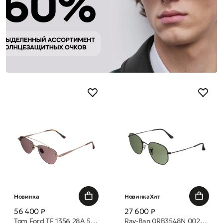
Новинка
Новинка
Хит
56 400 ₽
27 600 ₽
Tom Ford TF 1356 28A 55 очки с/з
Ray-Ban 0RB3548N 002/68 54 очки с/з