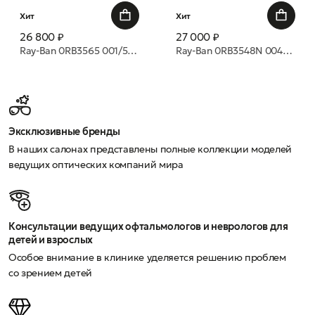
Хит
Хит
26 800 ₽
27 000 ₽
Ray-Ban 0RB3565 001/51 CLEAR GRADIENT BROWN 53 20 очки с/з
Ray-Ban 0RB3548N 004/71 GREY GRADIENT DARK GREY 54 21 очки с/з
Эксклюзивные бренды
В наших салонах представлены полные коллекции моделей
ведущих оптических компаний мира
Консультации ведущих офтальмологов и неврологов для
детей и взрослых
Особое внимание в клинике уделяется решению проблем
со зрением детей