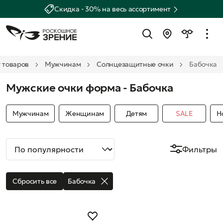
Скидка - 30% на весь ассортимент
 товаров
Мужчинам
Солнцезащитные очки
Бабочка
Мужские очки форма - Бабочка
Мужчинам
Женщинам
Детям
SALE
Н
Фильтры
Сбросить все
Бабочка