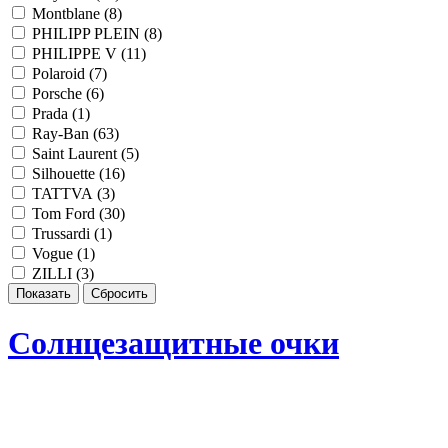
Montblane (
8
)
PHILIPP PLEIN (
8
)
PHILIPPE V (
11
)
Polaroid (
7
)
Porsche (
6
)
Prada (
1
)
Ray-Ban (
63
)
Saint Laurent (
5
)
Silhouette (
16
)
TATTVA (
3
)
Tom Ford (
30
)
Trussardi (
1
)
Vogue (
1
)
ZILLI (
3
)
Солнцезащитные очки