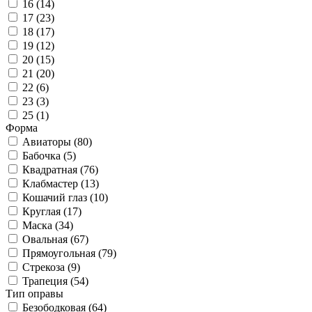
16 (
14
)
17 (
23
)
18 (
17
)
19 (
12
)
20 (
15
)
21 (
20
)
22 (
6
)
23 (
3
)
25 (
1
)
Форма
Авиаторы (
80
)
Бабочка (
5
)
Квадратная (
76
)
Клабмастер (
13
)
Кошачий глаз (
10
)
Круглая (
17
)
Маска (
34
)
Овальная (
67
)
Прямоугольная (
79
)
Стрекоза (
9
)
Трапеция (
54
)
Тип оправы
Безободковая (
64
)