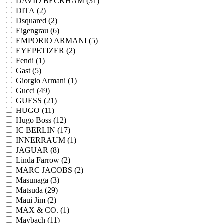
DAVID BECKHAM (
31
)
DITA (
2
)
Dsquared (
2
)
Eigengrau (
6
)
EMPORIO ARMANI (
5
)
EYEPETIZER (
2
)
Fendi (
1
)
Gast (
5
)
Giorgio Armani (
1
)
Gucci (
49
)
GUESS (
21
)
HUGO (
11
)
Hugo Boss (
12
)
IC BERLIN (
17
)
INNERRAUM (
1
)
JAGUAR (
8
)
Linda Farrow (
2
)
MARC JACOBS (
2
)
Masunaga (
3
)
Matsuda (
29
)
Maui Jim (
2
)
MAX & CO. (
1
)
Maybach (
11
)