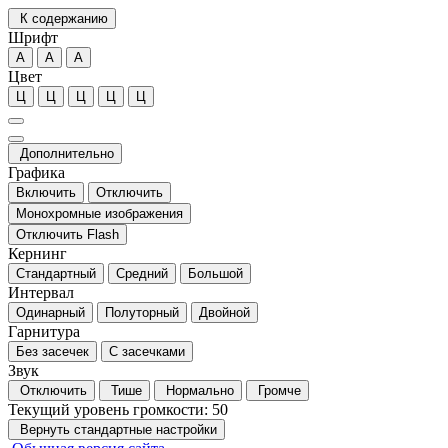
К содержанию
Шрифт
А
А
А
Цвет
Ц
Ц
Ц
Ц
Ц
Дополнительно
Графика
Включить
Отключить
Монохромные изображения
Отключить Flash
Кернинг
Стандартный
Средний
Большой
Интервал
Одинарный
Полуторный
Двойной
Гарнитура
Без засечек
С засечками
Звук
Отключить
Тише
Нормально
Громче
Текущий уровень громкости:
50
Вернуть стандартные настройки