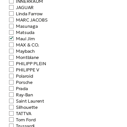
INNERRAUM
JAGUAR
Linda Farrow
MARC JACOBS
Masunaga
Matsuda
Maui Jim
MAX & CO.
Maybach
Montblane
PHILIPP PLEIN
PHILIPPE V
Polaroid
Porsche
Prada
Ray-Ban
Saint Laurent
Silhouette
TATTVA
Tom Ford
Trussardi