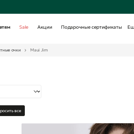
етям
Sale
Акции
Подарочные сертификаты
Е
тные очки
Maui Jim
росить все