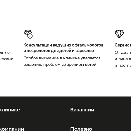
Консультации ведущих офтальмологов
Сервис 
и неврологов для детей и взрослых
олные
От диаг
Особое внимание в клинике уделяется
ческих
и линз 
решению проблем со зрением детей
и постп
клинике
Вакансии
компании
Полезно