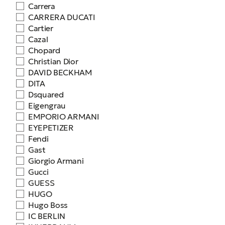
Carrera
CARRERA DUCATI
Cartier
Cazal
Chopard
Christian Dior
DAVID BECKHAM
DITA
Dsquared
Eigengrau
EMPORIO ARMANI
EYEPETIZER
Fendi
Gast
Giorgio Armani
Gucci
GUESS
HUGO
Hugo Boss
IC BERLIN