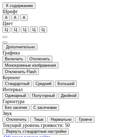
К содержанию
Шрифт
А
А
А
Цвет
Ц
Ц
Ц
Ц
Ц
Дополнительно
Графика
Включить
Отключить
Монохромные изображения
Отключить Flash
Кернинг
Стандартный
Средний
Большой
Интервал
Одинарный
Полуторный
Двойной
Гарнитура
Без засечек
С засечками
Звук
Отключить
Тише
Нормально
Громче
Текущий уровень громкости:
50
Вернуть стандартные настройки