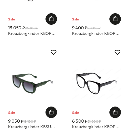
Sale
Sale
13 050 ₽
9 400 ₽
26 100 ₽
18 800 ₽
Kreuzbergkinder KBOP0484 KIR-O C3 55 оправа
Kreuzbergkinder KBOP0341 CLAY-O C4 BRUSHED BLACK CLEAR AR 57 54 20 оправа
Sale
Sale
9 050 ₽
6 300 ₽
18 100 ₽
21 000 ₽
Kreuzbergkinder KBSU0461 KANO-S C3 CRYSTAL GREEN/GR GREY AR 54 54 очки с/з
Kreuzbergkinder KBOP0313 Xenia-O C6a Dark Stories Clear 55 55 17 оправа