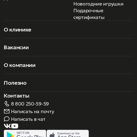
Вы сможете насладиться высоким искусством и роскошью
Новогодние игрушки
данных моделей, а также получить невероятные эмоции
Подарочные
от примерки и сочетания очков с различными образами!
сертификаты
О клинике
Вакансии
О компании
Полезно
Контакты
8 800 250-59-59
Написать на почту
Написать в чат