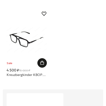
Sale
4 500 ₽
15 000 ₽
Kreuzbergkinder KBOP0113 ROB-O C1 BLACK 52 оправа