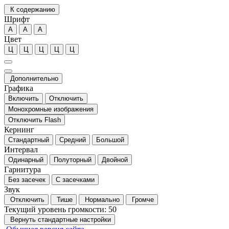
К содержанию
Шрифт
А
А
А
Цвет
Ц
Ц
Ц
Ц
Ц
Дополнительно
Графика
Включить
Отключить
Монохромные изображения
Отключить Flash
Кернинг
Стандартный
Средний
Большой
Интервал
Одинарный
Полуторный
Двойной
Гарнитура
Без засечек
С засечками
Звук
Отключить
Тише
Нормально
Громче
Текущий уровень громкости:
50
Вернуть стандартные настройки