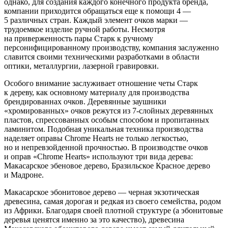
однако, для создания каждого конечного продукта бренда,
компании приходится обращаться еще к помощи 4 —
5 различных стран. Каждый элемент очков марки —
трудоемкое изделие ручной работы. Несмотря
на приверженность пары Старк к ручному
персонифицированному производству, компания заслуженно
славится своими техническими разработками в области
оптики, металлургии, лазерной гравировки.
Особого внимание заслуживает отношение четы Старк
к дереву, как основному материалу для производства
брендированнах очков. Деревянные заушники
«хромированных» очков режутся из 7-слойных деревянных
пластов, спрессованных особым способом и пропитанных
ламинитом. Подобная уникальная техника производства
наделяет оправы Chrome Hearts не только легкостью,
но и непревзойденной прочностью. В производстве очков
и оправ «Chrome Hearts» используют три вида дерева:
Макасарское эбеновое дерево, Бразильское Красное дерево
и Мадроне.
Макасарское эбонитовое дерево — черная экзотическая
древесина, самая дорогая и редкая из своего семейства, родом
из Африки. Благодаря своей плотной структуре (а эбонитовые
деревья ценятся именно за это качество), древесина