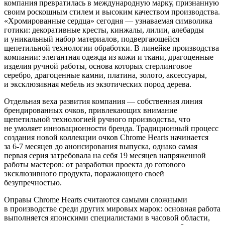
компания превратилась в международную марку, признанную
своим роскошным стилем и высоким качеством производства.
«Хромированные сердца» сегодня — узнаваемая символика
готики: декоративные кресты, кинжалы, лилии, алебарды
и уникальный набор материалов, подвергающейся
щепетильной технологии обработки. В линейке производства
компании: элегантная одежда из кожи и ткани, драгоценные
изделия ручной работы, основа которых стерлинговое
серебро, драгоценные камни, платина, золото, аксессуары,
и эксклюзивная мебель из экзотических пород дерева.
Отдельная веха развития компания — собственная линия
брендированных очков, привлекающих внимание
щепетильной технологией ручного производства, что
не умоляет инновационности бренда. Традиционный процесс
создания новой коллекции очков Chrome Hearts начинается
за 6-7 месяцев до анонсирования выпуска, однако самая
первая серия затребовала на себя 19 месяцев напряженной
работы мастеров: от разработки проекта до готового
эксклюзивного продукта, поражающего своей
безупречностью.
Оправы Chrome Hearts считаются самыми сложными
в производстве среди других мировых марок: основная работа
выполняется японскими специалистами в часовой области,