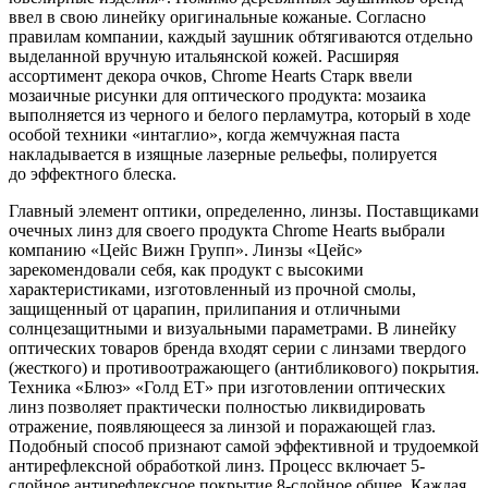
ввел в свою линейку оригинальные кожаные. Согласно
правилам компании, каждый заушник обтягиваются отдельно
выделанной вручную итальянской кожей. Расширяя
ассортимент декора очков, Chrome Hearts Старк ввели
мозаичные рисунки для оптического продукта: мозаика
выполняется из черного и белого перламутра, который в ходе
особой техники «интаглио», когда жемчужная паста
накладывается в изящные лазерные рельефы, полируется
до эффектного блеска.
Главный элемент оптики, определенно, линзы. Поставщиками
очечных линз для своего продукта Chrome Hearts выбрали
компанию «Цейс Вижн Групп». Линзы «Цейс»
зарекомендовали себя, как продукт с высокими
характеристиками, изготовленный из прочной смолы,
защищенный от царапин, прилипания и отличными
солнцезащитными и визуальными параметрами. В линейку
оптических товаров бренда входят серии с линзами твердого
(жесткого) и противоотражающего (антибликового) покрытия.
Техника «Блюз» «Голд ЕТ» при изготовлении оптических
линз позволяет практически полностью ликвидировать
отражение, появляющееся за линзой и поражающей глаз.
Подобный способ признают самой эффективной и трудоемкой
антирефлексной обработкой линз. Процесс включает 5-
слойное антирефлексное покрытие 8-слойное общее. Каждая