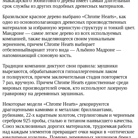
Макасарского эбонитового дерева имеет самый длительный
срок службы из других подобных древесных материалов.
Бразильское красное дерево выбрано «Chrome Hearts», как
одно из основополагающих древесных производственных
материалов за избранную зернистую структуру и тонкий цвет.
Мандроне — самое легкое дерево из всех используемых
компанией, также выделяющееся своим уникальным
зернением, причем Chrome Hearts выбирает
отбеленныйвариант этого вида — Альбино Мадроне —
напоминающий слоновую кость.
Традиции компании диктуют свои правила: заушники
вырезаются, обрабатываются гипоаллергенным лаком
и полируются, причем заключительная стадия повторяется
7 раз, вручную. Причем Chrome Hearts единственные среди
мировых производителей очков, кто используют лазерную
гравировку на деревянных заушниках.
Некоторые модели «Chrome Hearts» декорируются
драгоценными камнями и металлам: бриллиантами,
рубинами, 22-х каратным золотом, стерлинговым и черненым
серебром 925 пробы, сталью и титаном наивысшего качества.
Союз эксклюзивных дорогих материалов, трудоемкая работа
над каждым элементов превращает очки марки в «оптические
ювелирные изделия». Помимо деревянных заушников бренд