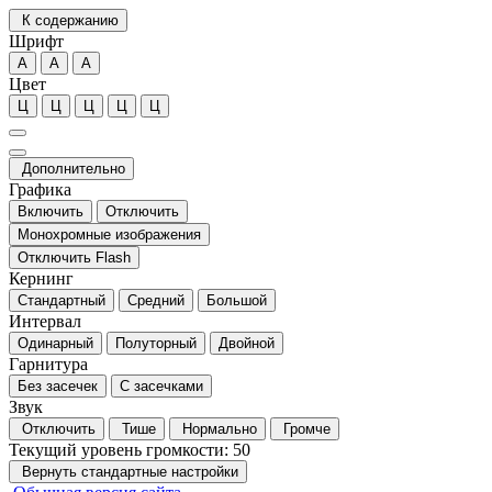
К содержанию
Шрифт
А
А
А
Цвет
Ц
Ц
Ц
Ц
Ц
Дополнительно
Графика
Включить
Отключить
Монохромные изображения
Отключить Flash
Кернинг
Стандартный
Средний
Большой
Интервал
Одинарный
Полуторный
Двойной
Гарнитура
Без засечек
С засечками
Звук
Отключить
Тише
Нормально
Громче
Текущий уровень громкости:
50
Вернуть стандартные настройки