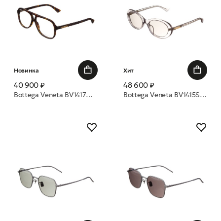
Новинка
Хит
40 900 ₽
48 600 ₽
Bottega Veneta BV1417O 002 56 оправа
Bottega Veneta BV1415SK 003 54 очки с/з