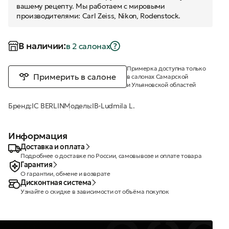
вашему рецепту. Мы работаем с мировыми
производителями: Carl Zeiss, Nikon, Rodenstock.
В наличии:
в 2 салонах
Примерка доступна только
Примерить в салоне
в салонах Самарской
и Ульяновской областей
Бренд:
IC BERLIN
Модель:
IB-Ludmila L.
Информация
Доставка и оплата
Подробнее о доставке по России, самовывозе и оплате товара
Гарантия
О гарантии, обмене и возврате
Дисконтная система
Узнайте о скидке в зависимости от объёма покупок