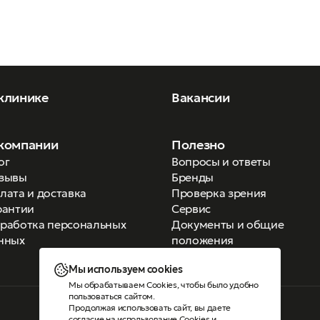
клинике
Вакансии
компании
Полезно
ог
Вопросы и ответы
зывы
Бренды
лата и доставка
Проверка зрения
рантии
Сервис
работка персональных
Документы и общие
нных
положения
Мы используем cookies
Мы обрабатываем Cookies, чтобы было удобно
пользоваться сайтом.
Продолжая использовать сайт, вы даете
Версия для слабовидящих
согласие на использование Cookies
и