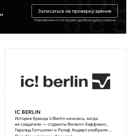
Записаться на проверку зрения
ем
Перезвоним и согласуем удобную дату и время
IC BERLIN
История бренда Ic!Berlin началась, когда
ее создатели — студенты Филипп Хаффманс,
Геральд Готтшлинг и Ральф Андерл изобрели
безшарнирное крепление для очков
В истории бренда Ic!Berlin есть немало